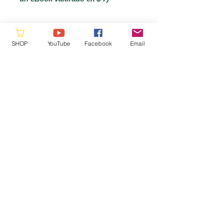
SHOP
YouTube
Facebook
Email
No hay reseñas todavía
Comparte tu opinión. Deja la
primera reseña.
Dejar una reseña
Please reach out as this is a
volunteer site, we will respond when
a
vailable
hello@starquestmastery.com