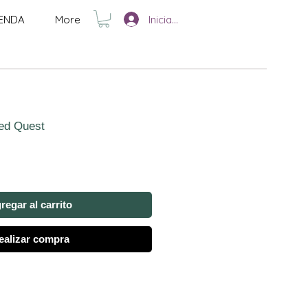
Iniciar sesión
IENDA
More
ed Quest
regar al carrito
ealizar compra