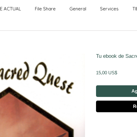
E ACTUAL
File Share
General
Services
T
Tu ebook de Sacr
Precio
15,00 US$
Ag
R